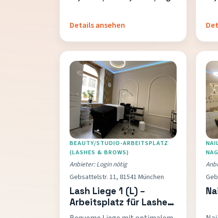
stundenweise im 15-Minuten-Takt,
Mindestbuchung …
Details ansehen
Det
BEAUTY/STUDIO-ARBEITSPLATZ
NAI
(LASHES & BROWS)
NAG
Anbieter: Login nötig
Anbi
Gebsattelstr. 11, 81541 München
Gebs
Lash Liege 1 (L) –
Na
Arbeitsplatz für Lashes
& Brows