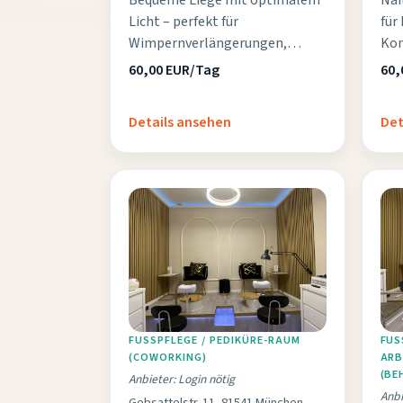
Bequeme Liege mit optimalem
Nai
Licht – perfekt für
für
Wimpernverlängerungen,
Kom
Lashlifting und Brow
prä
60,00 EUR/Tag
60,
Treatments. Privater,
hoc
vollständig abschließbarer
Details ansehen
Det
Raum für ungestörtes Arbeiten.
FUSSPFLEGE / PEDIKÜRE-RAUM (
FUS
COWORKING)
RBE
BEH
Anbieter: Login nötig
Anbi
Gebsattelstr. 11, 81541 München