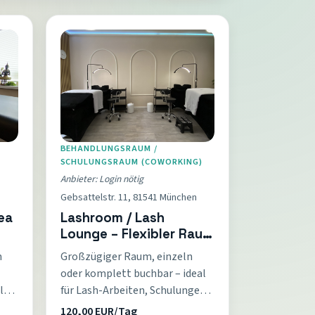
BEHANDLUNGSRAUM /
SCHULUNGSRAUM (COWORKING)
Anbieter: Login nötig
Gebsattelstr. 11, 81541 München
ea
Lashroom / Lash
Lounge – Flexibler Raum
für Lashes, Schulungen
n
Großzügiger Raum, einzeln
& Seminare
oder komplett buchbar – ideal
l
für Lash-Arbeiten, Schulungen,
bar
Workshops und Seminare.
120,00 EUR/Tag