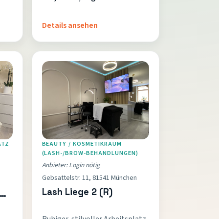
Ausgestattet mit u. a.
Whiteboard/Flipchart, TV und
Details ansehen
Seminartischen. …
ATZ
BEAUTY / KOSMETIKRAUM
(LASH-/BROW-BEHANDLUNGEN)
Anbieter: Login nötig
Gebsattelstr. 11, 81541 München
Lash Liege 2 (R)