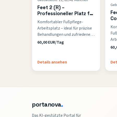
Gebs
Feet 2 (R) –
Fee
Professioneller Platz für
Co
Pediküre
Komfortabler Fußpflege-
Kom
Arbeitsplatz – ideal für präzise
Fuß
Behandlungen und zufriedene
Arb
Kunden. Privater, vollständig
60,00 EUR/Tag
prä
abschließbarer Raum mit
60,
zuf
Fußwaschbecken
(Warmwasser) und
Details ansehen
Det
professioneller Ausstattung.
Nebenkosten (Internet, …
portanova
Das KI-gestützte Portal für