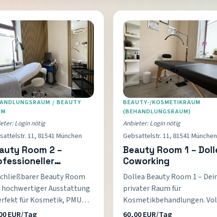
ANDLUNGSRAUM / BEAUTY
BEAUTY-/KOSMETIKRAUM
OM
(BEHANDLUNGSRAUM)
eter: Login nötig
Anbieter: Login nötig
attelstr. 11, 81541 München
Gebsattelstr. 11, 81541 München
auty Room 2 –
Beauty Room 1 – Doll
ofessioneller
Coworking
handlungsraum
chließbarer Beauty Room
Dollea Beauty Room 1 – Dei
 hochwertiger Ausstattung
privater Raum für
erfekt für Kosmetik, PMU
Kosmetikbehandlungen. Vol
 ästhetische Anwendungen.
ausgestattet und abschließ
00 EUR/Tag
60,00 EUR/Tag