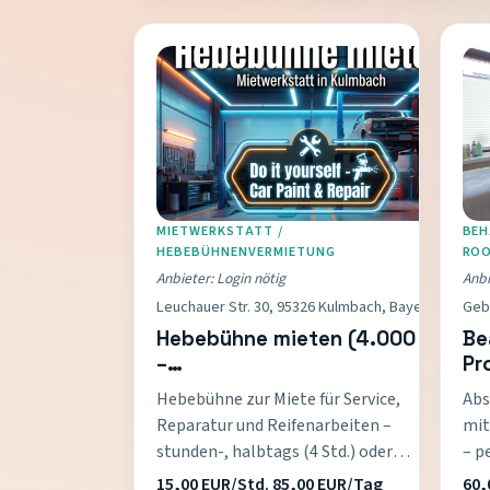
MIETWERKSTATT /
BEH
HEBEBÜHNENVERMIETUNG
RO
Anbieter: Login nötig
Anbi
Leuchauer Str. 30, 95326 Kulmbach, Bayern
Gebs
Hebebühne mieten (4.000 kg)
Be
–
Pr
Hobbywerkstatt/Mietwerkstatt
Be
Hebebühne zur Miete für Service,
Abs
Portamotors
Reparatur und Reifenarbeiten –
mit
stunden-, halbtags (4 Std.) oder
– p
tageweise (8 Std.). Abrechnung
und
15,00 EUR/Std. 85,00 EUR/Tag
60,