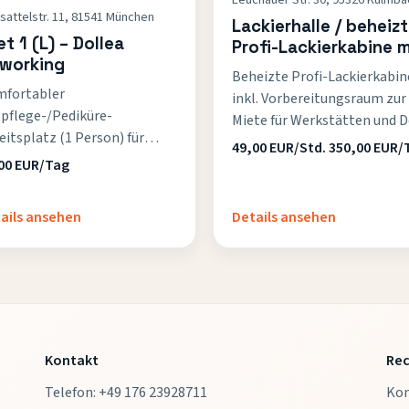
attelstr. 11, 81541 München
Lackierhalle / beheiz
t 1 (L) – Dollea
Profi-Lackierkabine m
working
Vorbereitungsraum
Beheizte Profi-Lackierkabin
mieten (Portamotors
fortabler
inkl. Vorbereitungsraum zur
pflege-/Pediküre-
Miete für Werkstätten und D
eitsplatz (1 Person) für
it-yourself. Wasserlacksyst
49,00 EUR/Std. 350,00 EUR/
zise Behandlungen und
MIPA, Farbtonmessung per
00 EUR/Tag
riedene Kunden.
Spektrophotometer. WLAN
sowie Waschraum/WC nutzb
ails ansehen
Details ansehen
Abdeck- und
Verbrauchsmaterial …
Kontakt
Rec
Telefon: +49 176 23928711
Ko