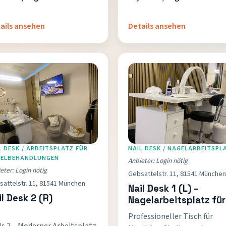
– ideal für professionelle
Gesichts- und
ails ansehen
Details ansehen
Körperbehandlungen in …
L DESK / ARBEITSPLATZ FÜR
NAIL DESK / NAGELARBEITSPL
ELBEHANDLUNGEN
Anbieter: Login nötig
eter: Login nötig
Gebsattelstr. 11, 81541 München
attelstr. 11, 81541 München
Nail Desk 1 (L) –
il Desk 2 (R)
Nagelarbeitsplatz für
Maniküre
Professioneller Tisch für