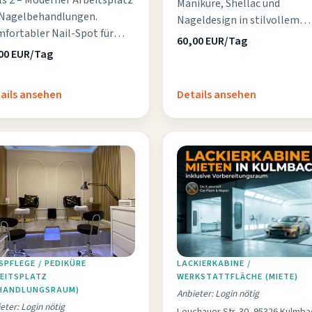
ls 2 – Moderner Arbeitsplatz
Maniküre, Shellac und
 Nagelbehandlungen.
Nageldesign in stilvollem
fortabler Nail-Spot für
Ambiente.
60,00 EUR/Tag
zises Arbeiten und
00 EUR/Tag
hwertige Ergebnisse.
ails ansehen
Details ansehen
SPFLEGE / PEDIKÜRE A
LACKIERKABINE /
ITSPLATZ (
WERKSTATTFLÄCHE (MIETE)
ANDLUNGSRAUM)
Anbieter: Login nötig
eter: Login nötig